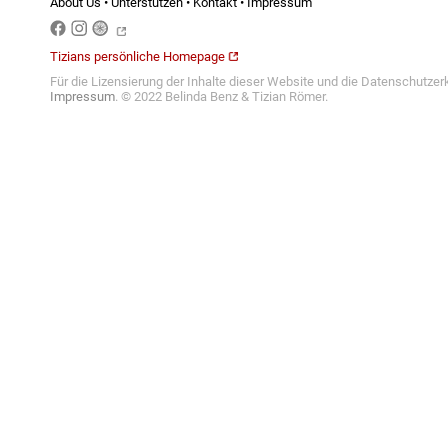
About Us
•
Unterstützen
•
Kontakt
•
Impressum
Tizians persönliche Homepage
Für die Lizensierung der Inhalte dieser Website und die Datenschutzer
Impressum
. © 2022 Belinda Benz & Tizian Römer.
SVG
Banner Gold Schmal
SVG
•
PNG
Banner mit Kartenhintergrund