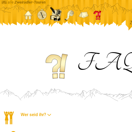
alle
Zweiradler-Touren
FA
Wer seid ihr?
Belinda
Es mag angesichts dieser Reise verwunderlich klingen, dass ic