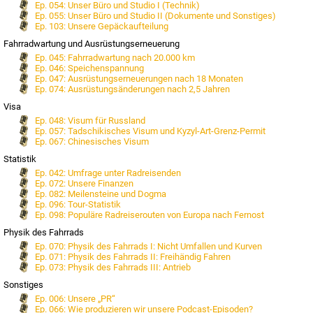
Ep. 054: Unser Büro und Studio I (Technik)
Hörer des Podcasts begrüßen dürfen. Und da wir unser Projekt n
Ep. 055: Unser Büro und Studio II (Dokumente und Sonstiges)
vorhandene breite Followerschaft bauen können und uns auc
Ep. 103: Unsere Gepäckaufteilung
mit Marketingabteilung im Nacken sitzt, sind wir dabei au
Propaganda angewiesen.
Fahrradwartung und Ausrüstungserneuerung
Ep. 045: Fahrradwartung nach 20.000 km
Jeder Website-Besucher, jeder Podcast-Hörer und mehr noch j
Ep. 046: Speichenspannung
ermöglicht und motiviert uns nicht nur, die Tour zu verlängern
Ep. 047: Ausrüstungserneuerungen nach 18 Monaten
Podcast länger zu betreiben, sondern auch mehr Zeit in die In
Ep. 074: Ausrüstungsänderungen nach 2,5 Jahren
öfter zu aktualisieren bzw. öfter neue Episoden und Berichte zu
technisch und inhaltlich die Qualität stetig zu verbessern.
Visa
Ep. 048: Visum für Russland
Die beste, schönste und einfachste Möglichkeit, uns zu unterst
Ep. 057: Tadschikisches Visum und Kyzyl-Art-Grenz-Permit
ihr anderen von unserer Tour, unserem Podcast und unserer Websi
Ep. 067: Chinesisches Visum
kennt ihr ja jemanden, der sich dafür interessieren könnte? Sc
Statistik
schnell den Link zu unserer Website! Oder ihr verlinkt unse
Homepage oder postet einen Link auf Social Media. Dazu
Ep. 042: Umfrage unter Radreisenden
folgenden Banner, Logos und sonstige Grafiken zusammengestellt
Ep. 072: Unsere Finanzen
verwenden dürft!
Ep. 082: Meilensteine und Dogma
Ep. 096: Tour-Statistik
Ep. 098: Populäre Radreiserouten von Europa nach Fernost
Die englischsprachigen Versionen dieser Grafiken finden sich
hi
Physik des Fahrrads
Ep. 070: Physik des Fahrrads I: Nicht Umfallen und Kurven
Logo
Logo Gold 1
Logo Gold 
Ep. 071: Physik des Fahrrads II: Freihändig Fahren
Ep. 073: Physik des Fahrrads III: Antrieb
Sonstiges
Ep. 006: Unsere „PR“
Ep. 066: Wie produzieren wir unsere Podcast-Episoden?