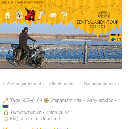
alle
Zweiradler-Touren
DE
EN
Vorheriger Bericht
Alle Berichte
Nächster Bericht
Tage 605–618
•
Stepantsminda – Ganyushkino
•
Tschetschenien • Kalmückien
FAQ
: Visum für Russland