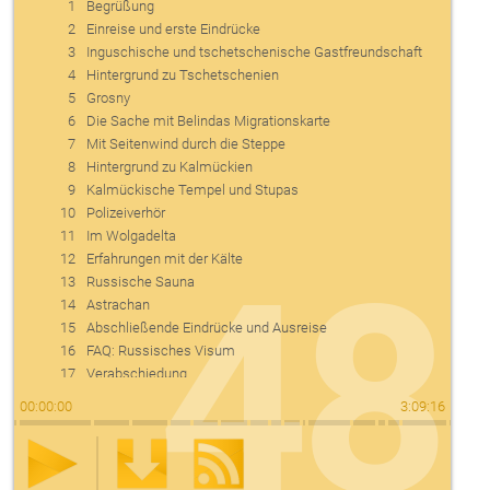
1
Begrüßung
2
Einreise und erste Eindrücke
3
Inguschische und tschetschenische Gastfreundschaft
4
Hintergrund zu Tschetschenien
5
Grosny
6
Die Sache mit Belindas Migrationskarte
7
Mit Seitenwind durch die Steppe
8
Hintergrund zu Kalmückien
9
Kalmückische Tempel und Stupas
10
Polizeiverhör
11
Im Wolgadelta
48
12
Erfahrungen mit der Kälte
13
Russische Sauna
14
Astrachan
15
Abschließende Eindrücke und Ausreise
16
FAQ: Russisches Visum
17
Verabschiedung
00
:
00
:
00
3
:
09
:
16