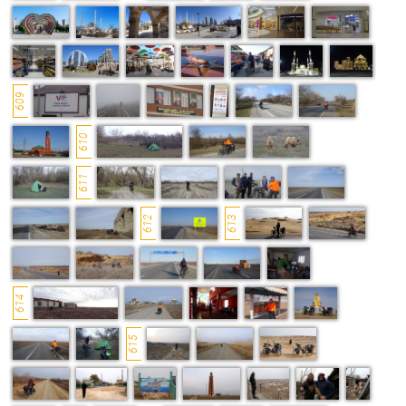
609
610
611
612
613
614
615