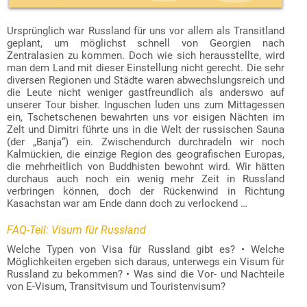
Download der Episode als mp3-Datei:
RSS-Datei zum Abonnieren des Podcasts:
Ursprünglich war Russland für uns vor allem als Transitland
ZATP048.mp3
https://www.zweiradlertouren.de/podcast/zatp-feed.xml
geplant, um möglichst schnell von Georgien nach
(rechte Maustaste, dann „Ziel speichern unter…“).
(diese URL lässt sich in Podcast-Apps eingeben, wie z. B.
Zentralasien zu kommen. Doch wie sich herausstellte, wird
AntennaPod
oder
Podcast Addict
für Android bzw.
Overcast
man dem Land mit dieser Einstellung nicht gerecht. Die sehr
oder
Apple Podcasts
für iOS).
diversen Regionen und Städte waren abwechslungsreich und
die Leute nicht weniger gastfreundlich als anderswo auf
unserer Tour bisher. Inguschen luden uns zum Mittagessen
ein, Tschetschenen bewahrten uns vor eisigen Nächten im
Zelt und Dimitri führte uns in die Welt der russischen Sauna
(der „Banja“) ein. Zwischendurch durchradeln wir noch
Kalmückien, die einzige Region des geografischen Europas,
die mehrheitlich von Buddhisten bewohnt wird. Wir hätten
durchaus auch noch ein wenig mehr Zeit in Russland
verbringen können, doch der Rückenwind in Richtung
Kasachstan war am Ende dann doch zu verlockend …
FAQ-Teil: Visum für Russland
Welche Typen von Visa für Russland gibt es? • Welche
Möglichkeiten ergeben sich daraus, unterwegs ein Visum für
Russland zu bekommen? • Was sind die Vor- und Nachteile
von E-Visum, Transitvisum und Touristenvisum?