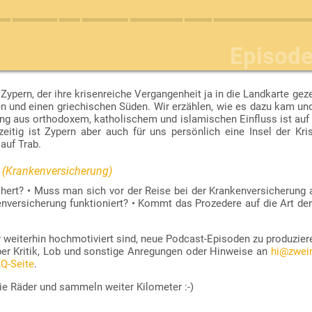
Episod
Zypern, der ihre krisenreiche Vergangenheit ja in die Landkarte gez
/zatp-feed.xml
den und einen griechischen Süden. Wir erzählen, wie es dazu kam u
“).
, wie z. B.
AntennaPod
oder
Podcast Addict
für Android bzw.
Overcast
o
 aus orthodoxem, katholischem und islamischen Einfluss ist auf Z
zeitig ist Zypern aber auch für uns persönlich eine Insel der Kr
auf Trab.
 2 (Krankenversicherung)
ichert? • Muss man sich vor der Reise bei der Krankenversicherung
nversicherung funktioniert? • Kommt das Prozedere auf die Art de
r weiterhin hochmotiviert sind, neue Podcast-Episoden zu produzier
er Kritik, Lob und sonstige Anregungen oder Hinweise an
hi@zweir
Q-Seite
.
ie Räder und sammeln weiter Kilometer :-)