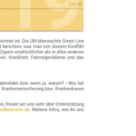
19
2
:
27
:
59
e
eichnet ist: Die UN-überwachte Green Line
nd berichten, was man von diesem Konflikt
der
Apple Podcasts
für iOS).
ypern eindrücklicher als in allen anderen
isen: Krankheit, Fahrradprobleme und das
 abmelden bzw. wenn ja, warum? • Wie hat
r Krankenversicherung bzw. Krankenkasse
en, freuen wir uns sehr über Unterstützung
adlertouren.de
. Weitere Infos, wie ihr uns