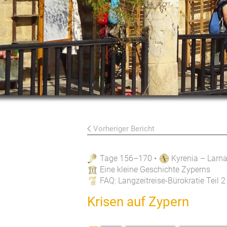
Vorheriger Bericht
Tage 156–170
•
Kyrenia – Larn
Eine kleine Geschichte Zyperns
FAQ
: Langzeitreise-Bürokratie Teil 
Krisen auf Zypern