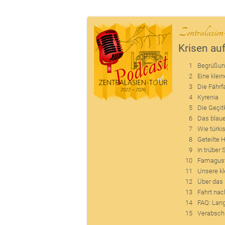
Zentralasie
Krisen au
1
Begrüßu
2
Eine klei
3
Die Fährf
4
Kyrenia
5
Die Geçit
6
Das blaue
7
Wie türki
8
Geteilte 
9
In trübe
10
Famagusta
11
Unsere kl
12
Über das 
13
Fahrt nac
14
FAQ: Lang
15
Verabsch