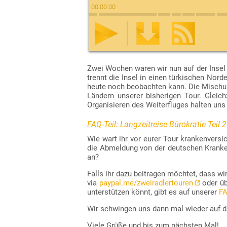
00
:
00
:
00
Download der Episode als mp3-Datei:
RSS-Datei zum Abonnieren des Podcasts:
Zwei Wochen waren wir nun auf der Insel 
ZATP019.mp3
https://www.zweiradlertouren.de/podcast
trennt die Insel in einen türkischen Nor
(rechte Maustaste, dann „Ziel speichern unter…
(diese URL lässt sich in Podcast-Apps eingeben
heute noch beobachten kann. Die Mischung
Ländern unserer bisherigen Tour. Gleich
Organisieren des Weiterfluges halten uns 
FAQ-Teil: Langzeitreise-Bürokratie Teil
Wie wart ihr vor eurer Tour krankenvers
die Abmeldung von der deutschen Kranke
an?
Falls ihr dazu beitragen möchtet, dass wi
via
paypal.me/zweiradlertouren
oder üb
unterstützen könnt, gibt es auf unserer
FA
Wir schwingen uns dann mal wieder auf d
Viele Grüße und bis zum nächsten Mal!