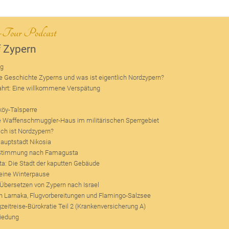
n-Tour Podcast
f Zypern
ng
ne Geschichte Zyperns und was ist eigentlich Nordzypern?
ahrt: Eine willkommene Verspätung
köy-Talsperre
 Waffenschmuggler-Haus im militärischen Sperrgebiet
sch ist Nordzypern?
Hauptstadt Nikosia
r Stimmung nach Famagusta
: Die Stadt der kaputten Gebäude
eine Winterpause
Übersetzen von Zypern nach Israel
h Larnaka, Flugvorbereitungen und Flamingo-Salzsee
zeitreise-Bürokratie Teil 2 (Krankenversicherung A)
iedung