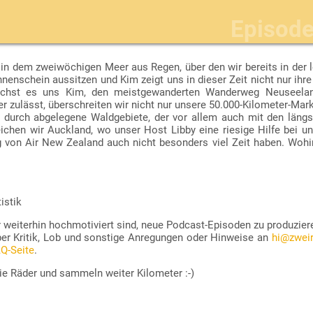
Episod
n dem zweiwöchigen Meer aus Regen, über den wir bereits in der l
/zatp-feed.xml
nenschein aussitzen und Kim zeigt uns in dieser Zeit nicht nur ih
“).
, wie z. B.
AntennaPod
oder
Podcast Addict
für Android bzw.
Overcast
o
ichst es uns Kim, den meistgewanderten Wanderweg Neuseeland
er zulässt, überschreiten wir nicht nur unsere 50.000-Kilometer-Ma
g durch abgelegene Waldgebiete, der vor allem auch mit den län
ichen wir Auckland, wo unser Host Libby eine riesige Hilfe bei u
 von Air New Zealand auch nicht besonders viel Zeit haben. Wohin
istik
r weiterhin hochmotiviert sind, neue Podcast-Episoden zu produzier
er Kritik, Lob und sonstige Anregungen oder Hinweise an
hi@zweir
Q-Seite
.
ie Räder und sammeln weiter Kilometer :-)