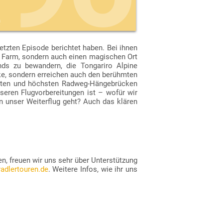
e
etzten Episode berichtet haben. Bei ihnen
re Farm, sondern auch einen magischen Ort
der
Apple Podcasts
für iOS).
s zu bewandern, die Tongariro Alpine
rke, sondern erreichen auch den berühmten
gsten und höchsten Radweg-Hängebrücken
nseren Flugvorbereitungen ist – wofür wir
 unser Weiterflug geht? Auch das klären
en, freuen wir uns sehr über Unterstützung
adlertouren.de
. Weitere Infos, wie ihr uns