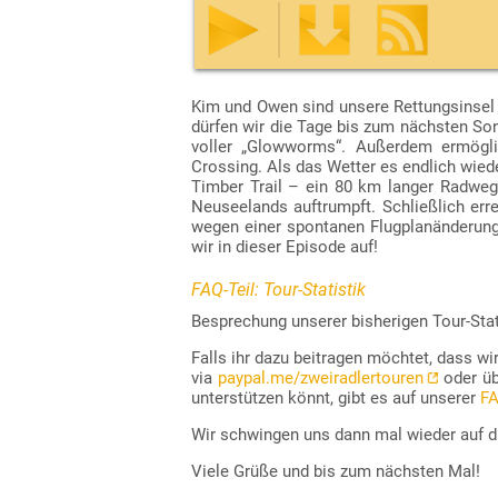
Download der Episode als mp3-Datei:
RSS-Datei zum Abonnieren des Podcasts:
Kim und Owen sind unsere Rettungsinsel i
ZATP096.mp3
https://www.zweiradlertouren.de/podcast
dürfen wir die Tage bis zum nächsten Son
(rechte Maustaste, dann „Ziel speichern unter…
(diese URL lässt sich in Podcast-Apps eingeben
voller „Glowworms“. Außerdem ermögl
Crossing. Als das Wetter es endlich wied
Timber Trail – ein 80 km langer Radwe
Neuseelands auftrumpft. Schließlich erre
wegen einer spontanen Flugplanänderung
wir in dieser Episode auf!
FAQ-Teil: Tour-Statistik
Besprechung unserer bisherigen Tour-Stat
Falls ihr dazu beitragen möchtet, dass wi
via
paypal.me/zweiradlertouren
oder üb
unterstützen könnt, gibt es auf unserer
FA
Wir schwingen uns dann mal wieder auf d
Viele Grüße und bis zum nächsten Mal!