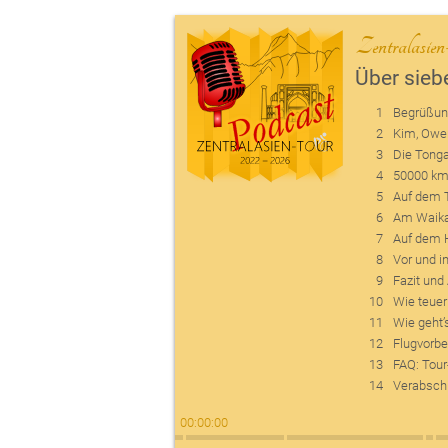
Zentralasie
Über sie
1
Begrüßu
2
Kim, Owe
3
Die Tonga
4
50000 k
5
Auf dem T
6
Am Waika
7
Auf dem H
8
Vor und i
9
Fazit un
10
Wie teuer
11
Wie geht’
12
Flugvorbe
13
FAQ: Tour-
14
Verabsch
00
:
00
:
00