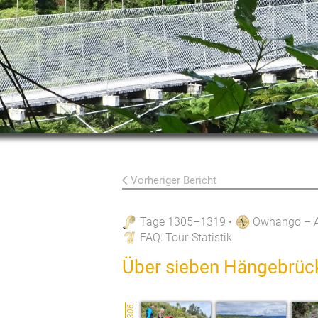
Vorheriger Bericht
Tage 1305–1319
•
Owhango – 
FAQ
: Tour-Statistik
Über sieben Hängebrüc