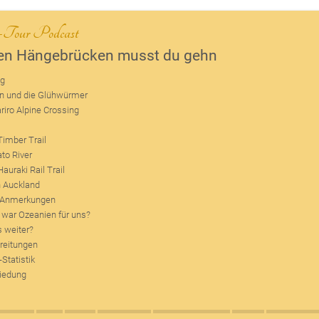
n-Tour Podcast
ben Hängebrücken musst du gehn
ng
n und die Glühwürmer
riro Alpine Crossing
m
imber Trail
to River
auraki Rail Trail
n Auckland
d Anmerkungen
 war Ozeanien für uns?
s weiter?
reitungen
Statistik
iedung