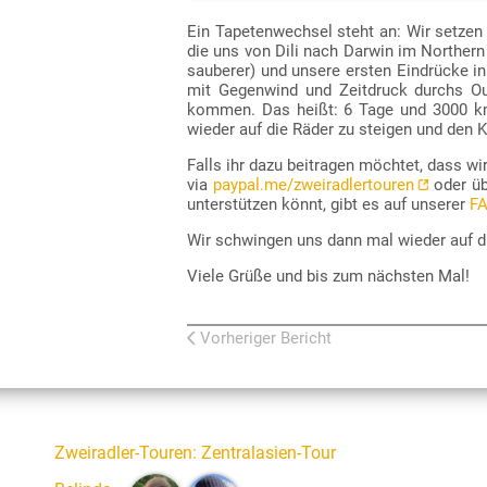
Download der Episode als mp3-Datei:
RSS-Datei zum Abonnieren des Podcasts:
Ein Tapetenwechsel steht an: Wir setzen 
ZATP088.mp3
https://www.zweiradlertouren.de/podcast
die uns von Dili nach Darwin im Northern
(rechte Maustaste, dann „Ziel speichern unter…
(diese URL lässt sich in Podcast-Apps eingeben
sauberer) und unsere ersten Eindrücke in
mit Gegenwind und Zeitdruck durchs Ou
kommen. Das heißt: 6 Tage und 3000 km 
wieder auf die Räder zu steigen und den 
Falls ihr dazu beitragen möchtet, dass wi
via
paypal.me/zweiradlertouren
oder üb
unterstützen könnt, gibt es auf unserer
FA
Wir schwingen uns dann mal wieder auf d
Viele Grüße und bis zum nächsten Mal!
Vorheriger Bericht
Zweiradler-Touren
:
Zentralasien-Tour