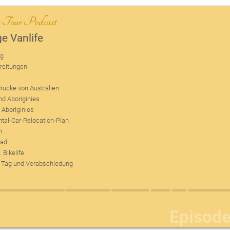
n-Tour Podcast
e Vanlife
ng
reitungen
drücke von Australien
nd Aboriginies
 Aboriginies
tal-Car-Relocation-Plan
n
oad
. Bikelife
e Tag und Verabschiedung
Episod