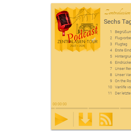
Zentralasie
Sechs Tag
1
Begrüßu
2
Flugvorbe
3
Flugtag
4
Erste Ein
5
Hintergru
6
Eindrücke
7
Unser Ren
8
Unser Va
9
On the R
10
Vanlife vs
11
Der letzt
00
:
00
:
00