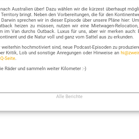
nach Australien über! Dazu wählen wir die kürzest überhaupt mögl
/zatp-feed.xml
 Territory bringt. Neben den Vorbereitungen, die für den Kontinentw
“).
, wie z. B.
AntennaPod
oder
Podcast Addict
für Android bzw.
Overcast
o
 Darwin sprechen wir in dieser Episode über unsere Pläne hier: U
tback heizen zu müssen, nutzen wir eine Mietwagen-Relocation
im Van durchs Outback. Luxus für uns, aber wir merken auch: Es
Kontinent und die Natur voll und ganz vom Sattel aus zu erkunden.
r weiterhin hochmotiviert sind, neue Podcast-Episoden zu produzier
er Kritik, Lob und sonstige Anregungen oder Hinweise an
hi@zweir
Q-Seite
.
ie Räder und sammeln weiter Kilometer :-)
Alle Berichte