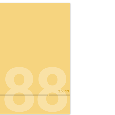
88
2
:
03
:
13
e