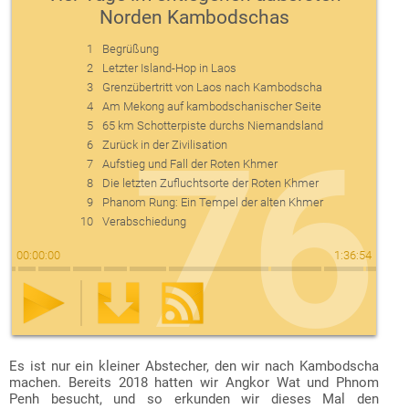
Norden Kambodschas
1
Begrüßung
2
Letzter Island-Hop in Laos
3
Grenzübertritt von Laos nach Kambodscha
4
Am Mekong auf kambodschanischer Seite
5
65 km Schotterpiste durchs Niemandsland
76
6
Zurück in der Zivilisation
7
Aufstieg und Fall der Roten Khmer
8
Die letzten Zufluchtsorte der Roten Khmer
9
Phanom Rung: Ein Tempel der alten Khmer
10
Verabschiedung
00
:
00
:
00
1
:
36
:
54
Download der Episode als mp3-Datei:
RSS-Datei zum Abonnieren des Podcasts:
Es ist nur ein kleiner Abstecher, den wir nach Kambodscha
ZATP076.mp3
https://www.zweiradlertouren.de/podcast/zatp-feed.xml
machen. Bereits 2018 hatten wir Angkor Wat und Phnom
(rechte Maustaste, dann „Ziel speichern unter…“).
(diese URL lässt sich in Podcast-Apps eingeben, wie z. B.
Penh besucht, und so erkunden wir dieses Mal den