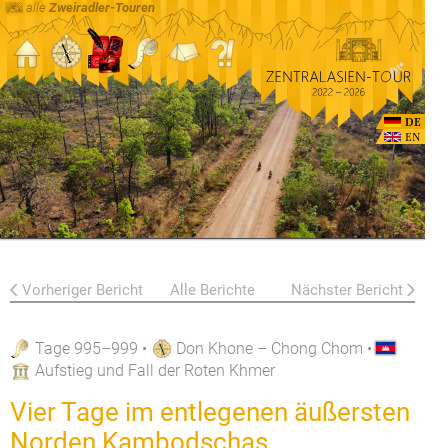
alle
Zweiradler-Touren
DE
EN
Vorheriger Bericht
Alle Berichte
Nächster Bericht
Tage 995–999
•
Don Khone – Chong Chom
•
Aufstieg und Fall der Roten Khmer
Vier Tage im entlegenen äußersten
Norden Kambodschas