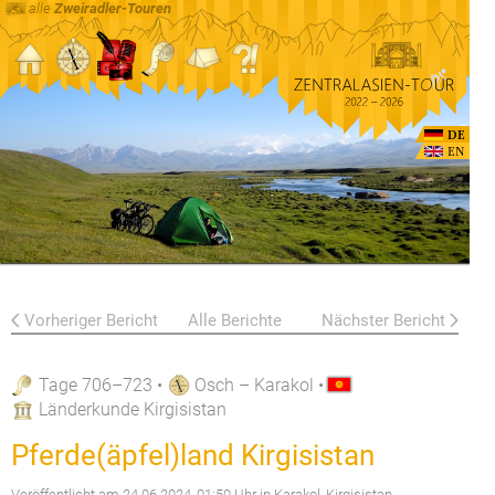
alle
Zweiradler-Touren
DE
EN
Vorheriger Bericht
Alle Berichte
Nächster Bericht
Tage 706–723
•
Osch – Karakol
•
Länderkunde Kirgisistan
Pferde(äpfel)land Kirgisistan
Veröffentlicht am
24.06.2024, 01:50 Uhr
in Karakol, Kirgisistan