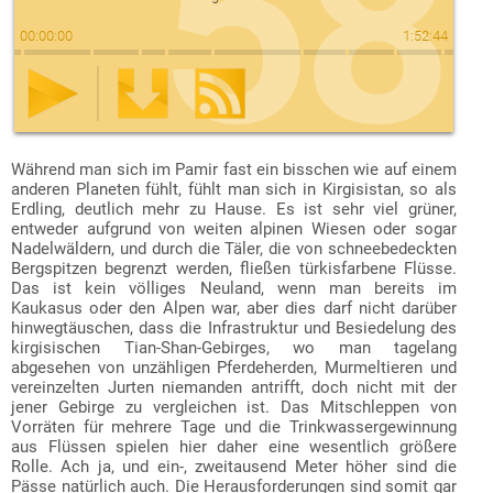
58
00
:
00
:
00
1
:
52
:
44
Download der Episode als mp3-Datei:
RSS-Datei zum Abonnieren des Podcasts:
Während man sich im Pamir fast ein bisschen wie auf einem
ZATP058.mp3
https://www.zweiradlertouren.de/podcast/zatp-feed.xml
anderen Planeten fühlt, fühlt man sich in Kirgisistan, so als
(rechte Maustaste, dann „Ziel speichern unter…“).
(diese URL lässt sich in Podcast-Apps eingeben, wie z. B.
Erdling, deutlich mehr zu Hause. Es ist sehr viel grüner,
AntennaPod
oder
Podcast Addict
für Android bzw.
Overcast
entweder aufgrund von weiten alpinen Wiesen oder sogar
oder
Apple Podcasts
für iOS).
Nadelwäldern, und durch die Täler, die von schneebedeckten
Bergspitzen begrenzt werden, fließen türkisfarbene Flüsse.
Das ist kein völliges Neuland, wenn man bereits im
Kaukasus oder den Alpen war, aber dies darf nicht darüber
hinwegtäuschen, dass die Infrastruktur und Besiedelung des
kirgisischen Tian-Shan-Gebirges, wo man tagelang
abgesehen von unzähligen Pferdeherden, Murmeltieren und
vereinzelten Jurten niemanden antrifft, doch nicht mit der
jener Gebirge zu vergleichen ist. Das Mitschleppen von
Vorräten für mehrere Tage und die Trinkwassergewinnung
aus Flüssen spielen hier daher eine wesentlich größere
Rolle. Ach ja, und ein-, zweitausend Meter höher sind die
Pässe natürlich auch. Die Herausforderungen sind somit gar