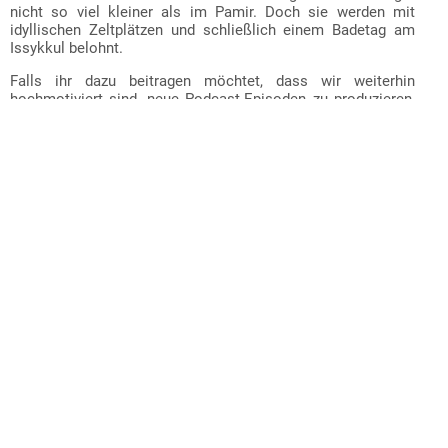
nicht so viel kleiner als im Pamir. Doch sie werden mit
idyllischen Zeltplätzen und schließlich einem Badetag am
Issykkul belohnt.
Falls ihr dazu beitragen möchtet, dass wir weiterhin
hochmotiviert sind, neue Podcast-Episoden zu produzieren,
freuen wir uns sehr über Unterstützung via
paypal.me/zweiradlertouren
oder über Kritik, Lob und
sonstige Anregungen oder Hinweise an
hi@zweiradlertouren.de
. Weitere Infos, wie ihr uns
unterstützen könnt, gibt es auf unserer
FAQ-Seite
.
Wir schwingen uns dann mal wieder auf die Räder und
sammeln weiter Kilometer :-)
Viele Grüße und bis zum nächsten Mal!
Vorheriger Bericht
Alle Berichte
Nächster Bericht
Zweiradler-Touren
: