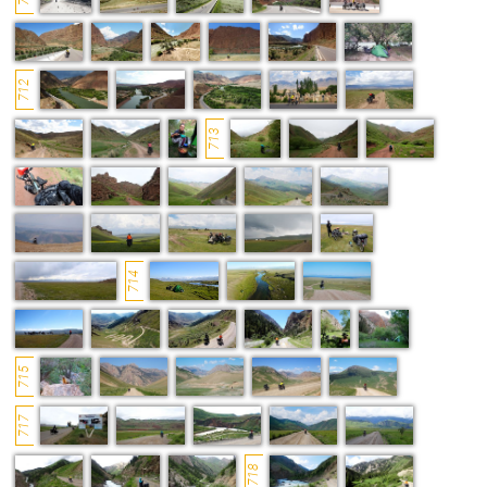
712
713
714
715
717
718