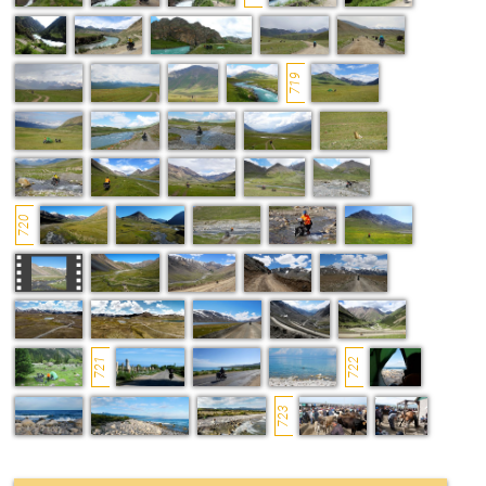
719
720
721
722
723