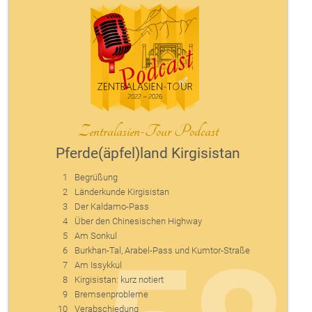
Zentralasien-Tour Podcast
Pferde(äpfel)land Kirgisistan
1
Begrüßung
2
Länderkunde Kirgisistan
3
Der Kaldamo-Pass
4
Über den Chinesischen Highway
5
Am Sonkul
6
Burkhan-Tal, Arabel-Pass und Kumtor-Straße
7
Am Issykkul
8
Kirgisistan: kurz notiert
9
Bremsenprobleme
10
Verabschiedung