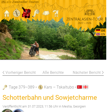
alle
Zweiradler-Touren
DE
EN
Vorheriger Bericht
Alle Berichte
Nächster Bericht
Tage 379–389
•
Kars – Tskaltubo
•
Schotterbahn und Sowjetcharme
Veröffentlicht am
31.07.2023, 11:56 Uhr
in Mestia, Georgien