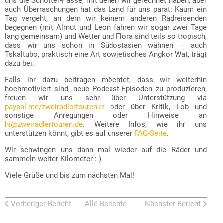
uns die Schotter-Pässe, mit denen wir gerechnet haben, aber
auch Überraschungen hat das Land für uns parat: Kaum ein
Tag vergeht, an dem wir keinem anderen Radreisenden
begegnen (mit Almut und Leon fahren wir sogar zwei Tage
lang gemeinsam) und Wetter und Flora sind teils so tropisch,
dass wir uns schon in Südostasien wähnen – auch
Tskaltubo, praktisch eine Art sowjetisches Angkor Wat, trägt
dazu bei.
Falls ihr dazu beitragen möchtet, dass wir weiterhin
hochmotiviert sind, neue Podcast-Episoden zu produzieren,
freuen wir uns sehr über Unterstützung via
paypal.me/zweiradlertouren
oder über Kritik, Lob und
sonstige Anregungen oder Hinweise an
hi@zweiradlertouren.de
. Weitere Infos, wie ihr uns
unterstützen könnt, gibt es auf unserer
FAQ-Seite
.
Wir schwingen uns dann mal wieder auf die Räder und
sammeln weiter Kilometer :-)
Viele Grüße und bis zum nächsten Mal!
Vorheriger Bericht
Alle Berichte
Nächster Bericht