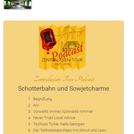
Zentralasien-Tour Podcast
Schotterbahn und Sowjetcharme
1
Begrüßung
2
Ani
3
Vorwärts immer, rückwärts nimmer
4
Never Trust Local Advice
5
Tschüss Türkei, hallo Georgien
6
Der Tskhratskaro-Pass mit Almut und Leon