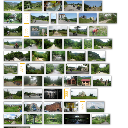
385
386
387
388
389