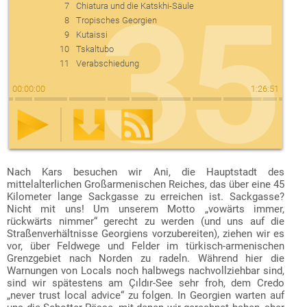
35
7
Chiatura und die Katskhi-Säule
8
Tropisches Georgien
9
Kutaissi
10
Tskaltubo
11
Verabschiedung
00
:
00
:
00
1
:
26
:
51
Download der Episode als mp3-Datei:
RSS-Datei zum Abonnieren des Podcasts:
Nach Kars besuchen wir Ani, die Hauptstadt des
ZATP035.mp3
https://www.zweiradlertouren.de/podcast/zatp-feed.xml
mittelalterlichen Großarmenischen Reiches, das über eine 45
(rechte Maustaste, dann „Ziel speichern unter…“).
(diese URL lässt sich in Podcast-Apps eingeben, wie z. B.
Kilometer lange Sackgasse zu erreichen ist. Sackgasse?
AntennaPod
oder
Podcast Addict
für Android bzw.
Overcast
Nicht mit uns! Um unserem Motto „vowärts immer,
oder
Apple Podcasts
für iOS).
rückwärts nimmer“ gerecht zu werden (und uns auf die
Straßenverhältnisse Georgiens vorzubereiten), ziehen wir es
vor, über Feldwege und Felder im türkisch-armenischen
Grenzgebiet nach Norden zu radeln. Während hier die
Warnungen von Locals noch halbwegs nachvollziehbar sind,
sind wir spätestens am Çıldır-See sehr froh, dem Credo
„never trust local advice“ zu folgen. In Georgien warten auf